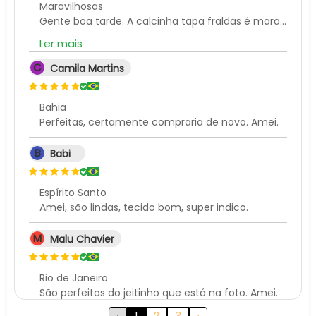
Maravilhosas
Gente boa tarde. A calcinha tapa fraldas é maravilhosa. E chegou muitooo rápido. Antes do prazo. Comprei pra 2 anos a M. Porq minha netinha é pequena e a M vai ficar ótima nela. E as cores super lindas. Vou comprar mais ☺️
Ler mais
C
Camila Martins
Bahia
Perfeitas, certamente compraria de novo. Amei.
B
Babi
Espírito Santo
Amei, são lindas, tecido bom, super indico.
M
Malu Chavier
Rio de Janeiro
São perfeitas do jeitinho que está na foto. Amei.
‹
1
2
3
›