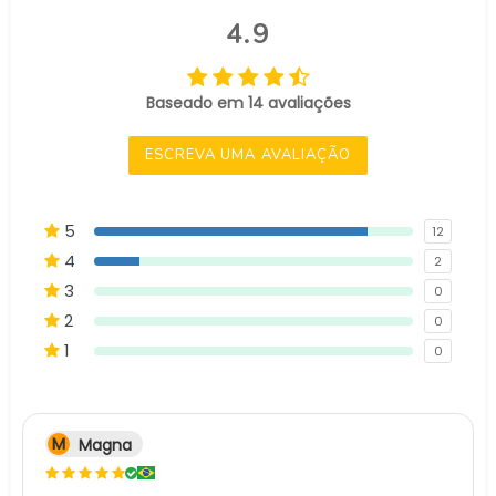
4.9
Baseado em 14 avaliações
ESCREVA UMA AVALIAÇÃO
5
12
4
2
3
0
2
0
1
0
M
Magna