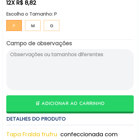
normal
12X R$ 8,82
Escolha o Tamanho:
P
P
M
G
Campo de observações
🛒 ADICIONAR AO CARRINHO
DETALHES DO PRODUTO
Tapa Fralda frufru
confeccionada com