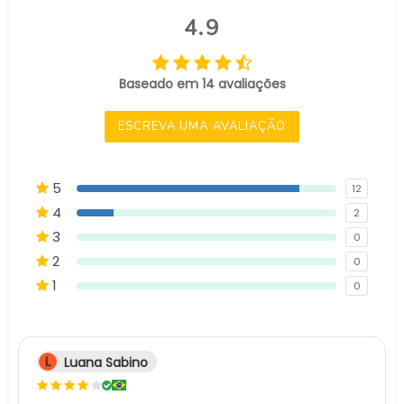
4.9
Baseado em 14 avaliações
ESCREVA UMA AVALIAÇÃO
5
12
4
2
3
0
2
0
1
0
L
Luana Sabino