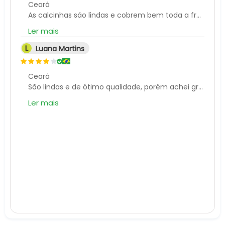
Ceará
As calcinhas são lindas e cobrem bem toda a fralda.
Ler mais
L
Luana Martins
Ceará
São lindas e de ótimo qualidade, porém achei grandes, mas compraria novamente, pois com fralda ficaram ótimas!
Ler mais