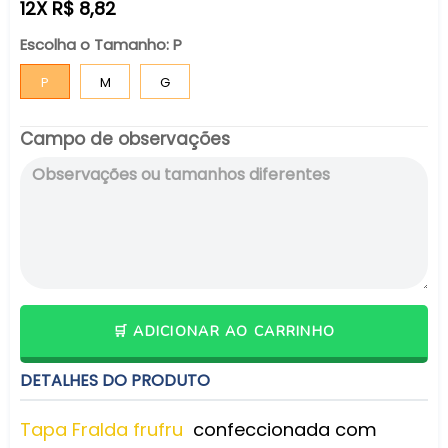
normal
12X R$ 8,82
Escolha o Tamanho:
P
P
M
G
Campo de observações
🛒 ADICIONAR AO CARRINHO
DETALHES DO PRODUTO
Tapa Fralda frufru
confeccionada com