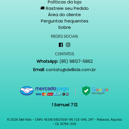
Políticas da loja
🚚 Rastreie seu Pedido
Área do cliente
Perguntas frequentes
Sobre
REDES SOCIAIS
Facebook
Instagram
CONTATOS
WhatsApp:
(85) 98127-5862
Email:
contato@dellkids.com.br
1 Samuel 7:12
© 2026
Dell Kids - CNPJ: 43.136.583/0001-95 | CE-040, 247 - Patacas, Aquiraz
- CE, 61756-000