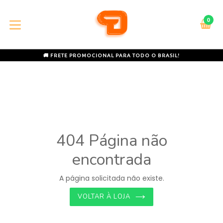
Pular
para
0
C
C
o
expandir/colapsar
conteúdo
🚚 FRETE PROMOCIONAL PARA TODO O BRASIL!
404 Página não
encontrada
A página solicitada não existe.
VOLTAR À LOJA