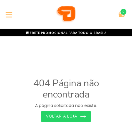
Pular
para
0
C
C
o
expandir/colapsar
conteúdo
🚚 FRETE PROMOCIONAL PARA TODO O BRASIL!
404 Página não
encontrada
A página solicitada não existe.
VOLTAR À LOJA