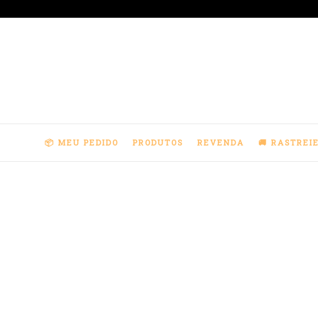
Pular
para
o
conteúdo
📦 MEU PEDIDO
PRODUTOS
REVENDA
🚚 RASTREI