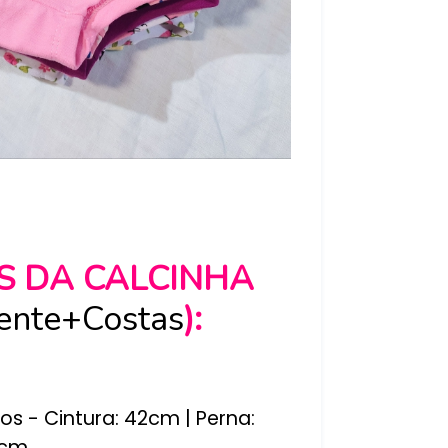
S
DA CALCINHA
ente+Costas
):
os - Cintura: 42cm | Perna:
9cm