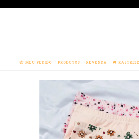
Pular
para
o
conteúdo
📦 MEU PEDIDO
PRODUTOS
REVENDA
🚚 RASTREI