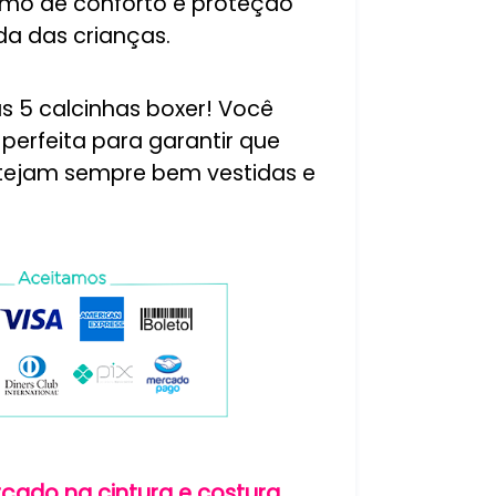
imo de conforto e proteção
da das crianças.
 5 calcinhas boxer! Você
perfeita para garantir que
tejam sempre bem vestidas e
rçado na cintura e costura