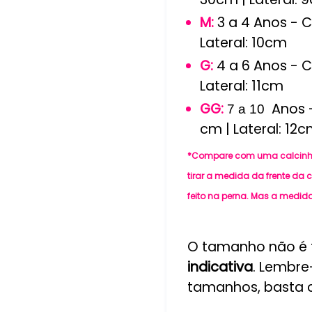
M:
3 a 4 Anos - C
Lateral: 10cm
G:
4 a 6 Anos - C
Lateral: 11cm
GG:
Anos -
7 a 10
cm | Lateral: 12
*Compare com uma calcinha 
tirar a medida da frente da c
feito na perna. Mas a medida 
O tamanho não é t
indicativa
. Lembre
tamanhos, basta 