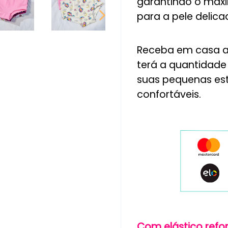
garantindo o máx
para a pele delica
PRÓXIMO
SLIDE
Receba em casa as
terá a quantidade 
suas pequenas es
confortáveis.
Com elástico refo