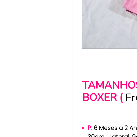
TAMANHO
BOXER
(
Fr
P:
6 Meses a 2 An
30cm | Lateral: 