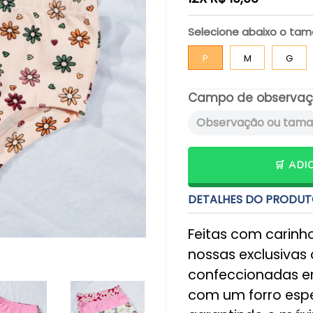
Selecione abaixo o ta
P
M
G
Campo de observaç
🛒 AD
DETALHES DO PRODU
Feitas com carinh
nossas exclusivas 
confeccionadas 
com um forro espe