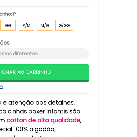
manho:
P
GG
P/M
M/G
G/GG
ões
ICIONAR AO CARRINHO
TO
o e atenção aos detalhes,
calcinhas boxer infantis são
em
cotton de alta qualidade
,
cial 100% algodão,