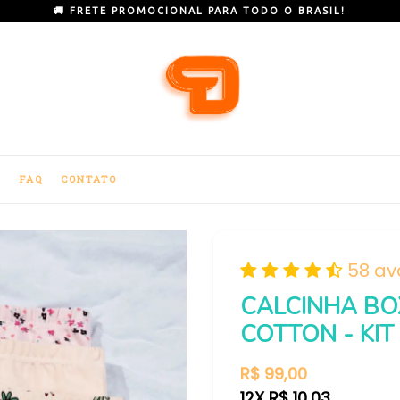
🚚 FRETE PROMOCIONAL PARA TODO O BRASIL!
E
FAQ
CONTATO
58 av
CALCINHA BOX
COTTON - KIT
Preço
R$ 99,00
normal
12X R$ 10,03